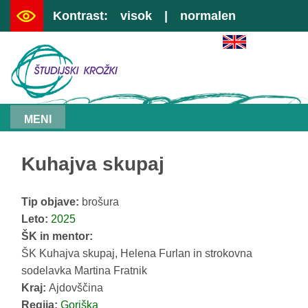
Kontrast:
visok
|
normalen
|
preskoči na vsebino
|
kazalo
MENI
Kuhajva skupaj
Tip objave:
brošura
Leto:
2025
ŠK in mentor:
ŠK Kuhajva skupaj, Helena Furlan in strokovna
sodelavka Martina Fratnik
Kraj:
Ajdovščina
Regija:
Goriška