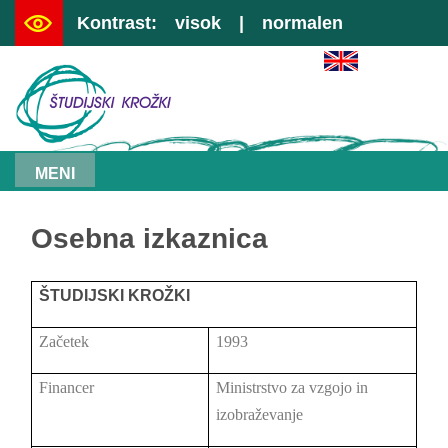
Kontrast:
visok
|
normalen
|
preskoči na vsebino
|
kazalo
MENI
Osebna izkaznica
ŠTUDIJSKI KROŽKI
Začetek
1993
Financer
Ministrstvo za vzgojo in
izobraževanje