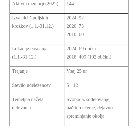
Aktivni mentorji (2025)
144
Izvajalci študijskih
2024: 92
krožkov (1.1.-31.12.)
2020: 73
2010: 60
Lokacije izvajanja
2024: 69 občin
(1.1.-31.12.)
2018: 409 (102 občini)
Trajanje
Vsaj 25 ur
Število udeležencev
5 - 12
Temeljna načela
Svoboda, sodelovanje,
delovanja
načrtno učenje, dejavno
spreminjanje okolja.