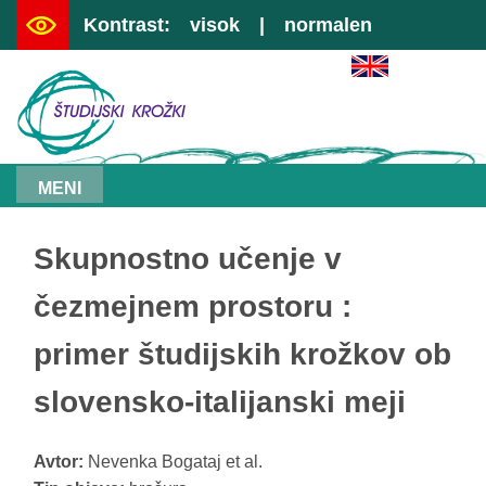
Kontrast:
visok
|
normalen
|
preskoči na vsebino
|
kazalo
MENI
Skupnostno učenje v
čezmejnem prostoru :
primer študijskih krožkov ob
slovensko-italijanski meji
Avtor:
Nevenka Bogataj et al.