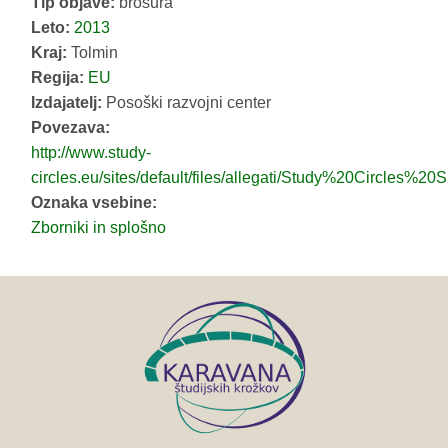
Tip objave:
brošura
Leto:
2013
Kraj:
Tolmin
Regija:
EU
Izdajatelj:
Posoški razvojni center
Povezava:
http://www.study-
circles.eu/sites/default/files/allegati/Study%20Circles%2
Oznaka vsebine:
Zborniki in splošno