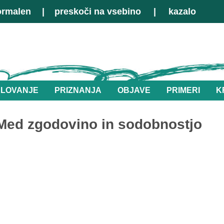
ormalen
|
preskoči na vsebino
|
kazalo
LOVANJE
PRIZNANJA
OBJAVE
PRIMERI
K
- Med zgodovino in sodobnostjo