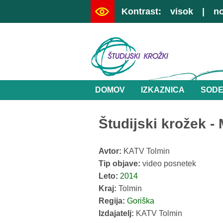
Kontrast:
visok
|
n
DOMOV
IZKAZNICA
SODE
Študijski krožek 
Avtor:
KATV Tolmin
Tip objave:
video posnetek
Leto:
2014
Kraj:
Tolmin
Regija:
Goriška
Izdajatelj:
KATV Tolmin