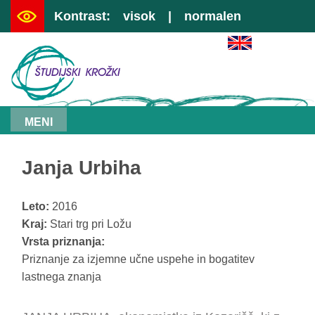
Kontrast:
visok
|
normalen
|
preskoči na vsebino
|
kazalo
MENI
Janja Urbiha
Leto:
2016
Kraj:
Stari trg pri Ložu
Vrsta priznanja:
Priznanje za izjemne učne uspehe in bogatitev
lastnega znanja