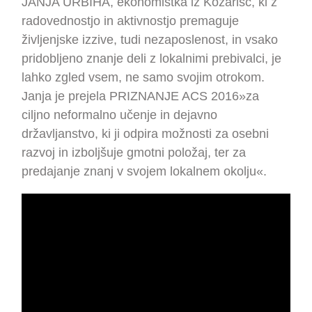
JANJA URBIHA, ekonomistka iz Kozarišč, ki z
radovednostjo in aktivnostjo premaguje
življenjske izzive, tudi nezaposlenost, in vsako
pridobljeno znanje deli z lokalnimi prebivalci, je
lahko zgled vsem, ne samo svojim otrokom.
Janja je prejela PRIZNANJE ACS 2016»za
ciljno neformalno učenje in dejavno
državljanstvo, ki ji odpira možnosti za osebni
razvoj in izboljšuje gmotni položaj, ter za
predajanje znanj v svojem lokalnem okolju«.