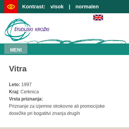
Kontrast:
visok
|
normalen
|
preskoči na vsebino
|
kazalo
MENI
Vitra
Leto:
1997
Kraj:
Cerknica
Vrsta priznanja:
Priznanje za izjemne strokovne ali promocijske
dosežke pri bogatitvi znanja drugih